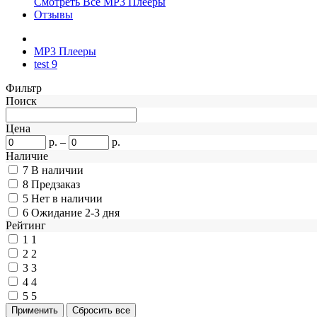
Смотреть Все MP3 Плееры
Отзывы
MP3 Плееры
test 9
Фильтр
Поиск
Цена
р.
–
р.
Наличие
7
В наличии
8
Предзаказ
5
Нет в наличии
6
Ожидание 2-3 дня
Рейтинг
1
1
2
2
3
3
4
4
5
5