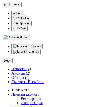
р.
Валюта
€ Euro
$ US Dollar
грн. Гривна
р. Рубль
Язык
Russian
English
Блог
Новости (2)
Анонсы (2)
Обзоры (1)
Смотреть Весь Блог
123456789
Личный кабинет
Регистрация
Авторизация