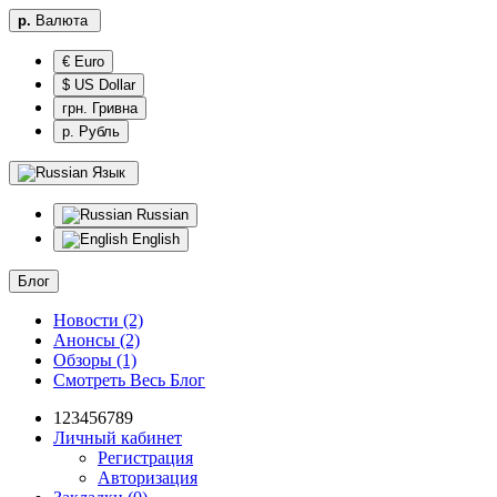
р.
Валюта
€ Euro
$ US Dollar
грн. Гривна
р. Рубль
Язык
Russian
English
Блог
Новости (2)
Анонсы (2)
Обзоры (1)
Смотреть Весь Блог
123456789
Личный кабинет
Регистрация
Авторизация